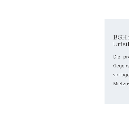
BGH n
Urtei
Die pr
Gegens
vorlag
Mietzu