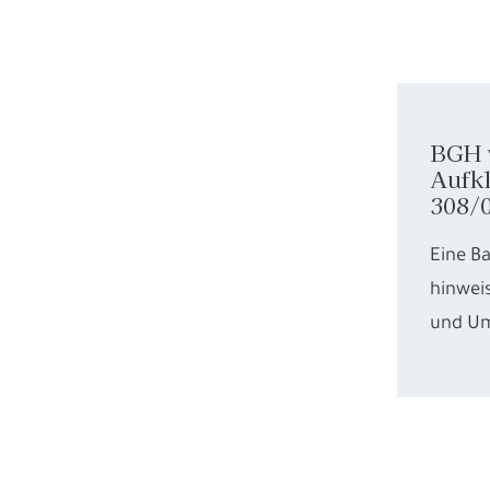
BGH v
Aufkl
308/
Eine B
hinweis
und Um