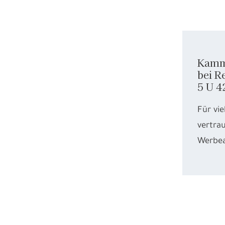
Kamme
bei R
5 U 4
Für vie
vertr
Werbea