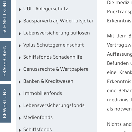
SCHNELLKONTAKT
Die medizi
UDI - Anlegerschutz
Rücktransp
Erkenntnis
Bausparvertrag Widerrufsjoker
Lebensversicherung auflösen
Mit dem Be
Vplus Schutzgemeinschaft
Vertrag zw
FRAGEBOGEN
Auffassung
Schiffsfonds Schadenhilfe
Befunden u
Genussrechte & Wertpapiere
eine Kran
Banken & Kreditwesen
Erkenntnis
BEWERTUNG
eine Behan
Immobilienfonds
medizinisc
Lebensversicherungsfonds
als notwen
Medienfonds
Nichts and
Schiffsfonds