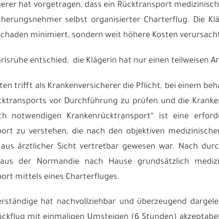
erer hat vorgetragen, dass ein Rücktransport medizinisch 
herungsnehmer selbst organisierter Charterflug. Die Kl
Schaden minimiert, sondern weit höhere Kosten verursach
rlsruhe entschied, die Klägerin hat nur einen teilweisen 
en trifft als Krankenversicherer die Pflicht, bei einem b
ktransports vor Durchführung zu prüfen und die Kranke
sch notwendigen Krankenrücktransport“ ist eine er
ort zu verstehen, die nach den objektiven medizinisch
us ärztlicher Sicht vertretbar gewesen war. Nach durc
 aus der Normandie nach Hause grundsätzlich medizi
ort mittels eines Charterfluges.
rständige hat nachvollziehbar und überzeugend dargele
ückflug mit einmaligen Umsteigen (6 Stunden) akzeptabe