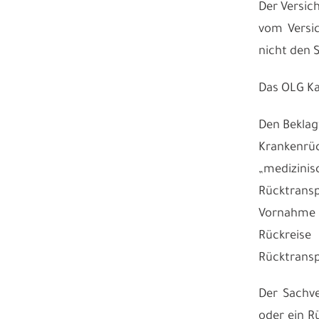
Der Versich
vom Versic
nicht den 
Das OLG Ka
Den Beklagt
Krankenrüc
„medizini
Rücktransp
Vornahme a
Rückreise
Rücktransp
Der Sachve
oder ein R