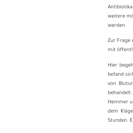
Antibiotik
weitere mö
werden.
Zur Frage 
mit öffent
Hier begeh
befand sic
von Blutu
behandelt
Hemmer und
dem Kläger
Stunden. E