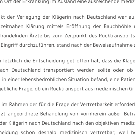
am Ort der Erkrankung im Ausland eine ausreichende mediz
kt der Verlegung der Klägerin nach Deutschland war au
 zeitnahen Klärung mittels Eröffnung der Bauchhöhle m
handelnden Ärzte bis zum Zeitpunkt des Rücktransports
 Eingriff durchzuführen, stand nach der Beweisaufnahme 
r letztlich die Entscheidung getroffen hat, dass die Klä
nach Deutschland transportiert werden sollte oder ob d
 in einer lebensbedrohlichen Situation befand, eine Patie
gebliche Frage, ob ein Rücktransport aus medizinischen Grü
im Rahmen der für die Frage der Vertretbarkeit erforderl
rzt angeordnete Behandlung von vornherein außer Betra
der Klägerin nach Deutschland nach den objektiven medi
heidung schon deshalb medizinisch vertretbar, weil 