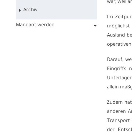
war, weil 
Archiv
Im Zeitpun
Mandant werden
möglichst
Ausland be
operativen
Darauf, we
Eingriffs 
Unterlagen
allein maß
Zudem hat 
anderen A
Transport 
der Entsc