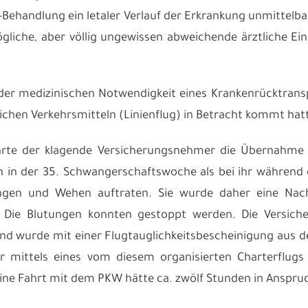
a-Behandlung ein letaler Verlauf der Erkrankung unmittelba
gliche, aber völlig ungewissen abweichende ärztliche E
der medizinischen Notwendigkeit eines Krankenrücktrans
lichen Verkehrsmitteln (Linienflug) in Betracht kommt hat
rte der klagende Versicherungsnehmer die Übernahme de
h in der 35. Schwangerschaftswoche als bei ihr während
ngen und Wehen auftraten. Sie wurde daher eine Na
. Die Blutungen konnten gestoppt werden. Die Versich
 wurde mit einer Flugtauglichkeitsbescheinigung aus d
 mittels eines vom diesem organisierten Charterflugs
ine Fahrt mit dem PKW hätte ca. zwölf Stunden in Ansp