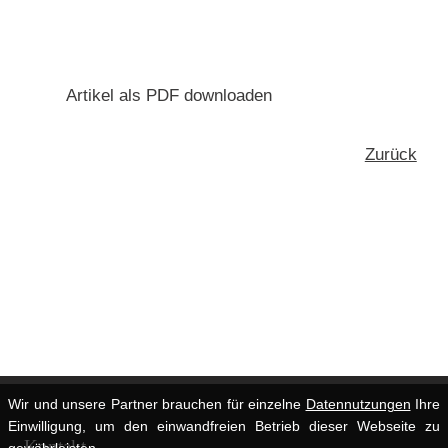
Artikel als PDF downloaden
Zurück
Wir und unsere Partner brauchen für einzelne
Datennutzungen
Ihre
Einwilligung, um den einwandfreien Betrieb dieser Webseite zu
Kontakt