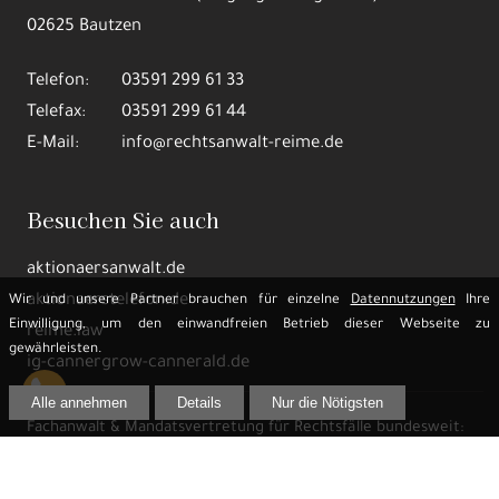
02625 Bautzen
Telefon:
03591 299 61 33
Telefax:
03591 299 61 44
E-Mail:
info@rechtsanwalt-reime.de
Besuchen Sie auch
aktionaersanwalt.de
aktionaerstelefon.de
Wir und unsere Partner brauchen für einzelne
Datennutzungen
Ihre
Einwilligung, um den einwandfreien Betrieb dieser Webseite zu
reime.law
gewährleisten.
ig-cannergrow-cannerald.de
Alle annehmen
Details
Nur die Nötigsten
Fachanwalt & Mandatsvertretung für Rechtsfälle bundesweit:
Widerruf Bausparvertrag Lebensversicherung auflösen
Wertpapiere & Genussrechte Medienfonds Kredite &