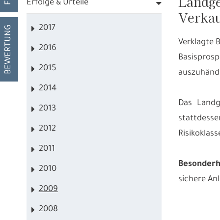
Landge
Erfolge & Urteile
Verkau
2017
BEWERTUNG
Verklagte 
2016
Basispros
2015
auszuhänd
2014
Das Landg
2013
stattdess
2012
Risikoklas
2011
Besonderh
2010
sichere Anl
2009
2008