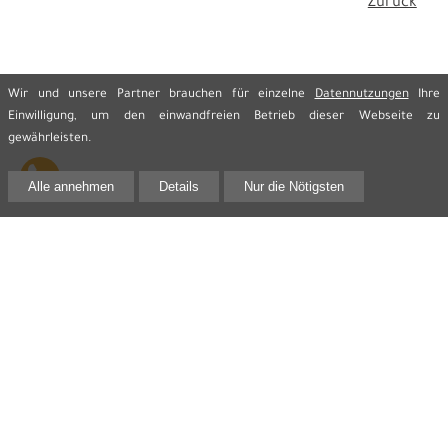
Zurück
Wir und unsere Partner brauchen für einzelne
Datennutzungen
Ihre
Einwilligung, um den einwandfreien Betrieb dieser Webseite zu
gewährleisten.
Alle annehmen
Details
Nur die Nötigsten
Kontakt
Rechtsanwalt Jens Reime
Innere Lauenstraße 2 (Eingang Heringstraße)
02625 Bautzen