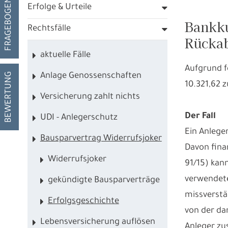
FRAGEBOGEN
Erfolge & Urteile
Bankku
Rechtsfälle
Rückab
aktuelle Fälle
Aufgrund f
BEWERTUNG
Anlage Genossenschaften
10.321,62 
Versicherung zahlt nichts
Der Fall
UDI - Anlegerschutz
Ein Anlege
Bausparvertrag Widerrufsjoker
Davon fina
Widerrufsjoker
91/15) kan
verwendete
gekündigte Bausparverträge
missverstä
Erfolgsgeschichte
von der da
Lebensversicherung auflösen
Anleger zu