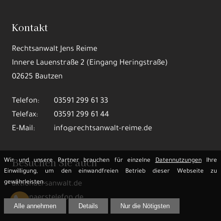
Kontakt
Rechtsanwalt Jens Reime
Innere Lauenstraße 2 (Eingang Heringstraße)
02625 Bautzen
Telefon:
03591 299 61 33
Telefax:
03591 299 61 44
E-Mail:
info@rechtsanwalt-reime.de
Besuchen Sie auch
Wir und unsere Partner brauchen für einzelne
Datennutzungen
Ihre
Einwilligung, um den einwandfreien Betrieb dieser Webseite zu
gewährleisten.
aktionaersanwalt.de
aktionaerstelefon.de
Alle annehmen
Details
Nur die Nötigsten
reime.law