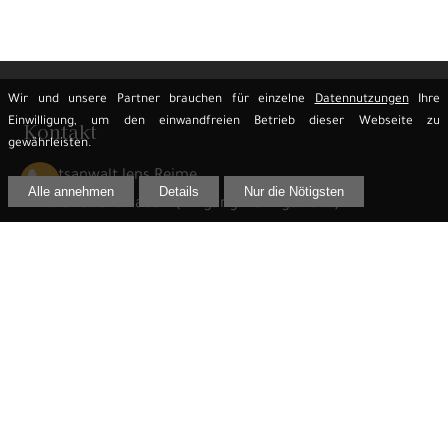
Wir und unsere Partner brauchen für einzelne
Datennutzungen
Ihre
Einwilligung, um den einwandfreien Betrieb dieser Webseite zu
Kontakt
gewährleisten.
Rechtsanwalt Jens Reime
Alle annehmen
Details
Nur die Nötigsten
Innere Lauenstraße 2 (Eingang Heringstraße)
02625 Bautzen
Telefon:
03591 299 61 33
Telefax:
03591 299 61 44
E-Mail:
info@rechtsanwalt-reime.de
Besuchen Sie auch