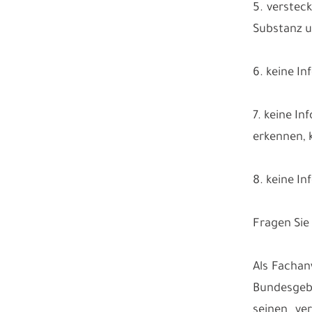
5. versteck
Substanz un
6. keine I
7. keine I
erkennen, 
8. keine I
Fragen Sie
Als Fachan
Bundesgebi
seinen ve