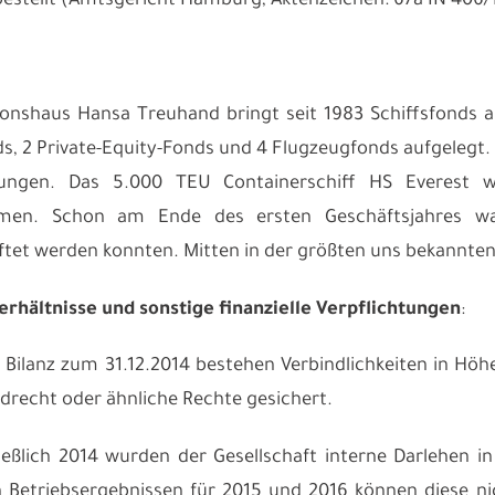
stellt (Amtsgericht Hamburg, Aktenzeichen: 67a IN 406/
onshaus Hansa Treuhand bringt seit 1983 Schiffsfonds 
ds, 2 Private-Equity-Fonds und 4 Flugzeugfonds aufgelegt.
stungen. Das 5.000 TEU Containerschiff HS Everest
en. Schon am Ende des ersten Geschäftsjahres war
ftet werden konnten. Mitten in der größten uns bekannten
rhältnisse und sonstige finanzielle Verpflichtungen
:
Bilanz zum 31.12.2014 bestehen Verbindlichkeiten in Höh
drecht oder ähnliche Rechte gesichert.
ließlich 2014 wurden der Gesellschaft interne Darlehen
 Betriebsergebnissen für 2015 und 2016 können diese ni