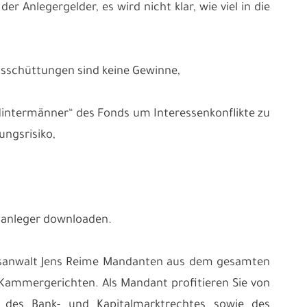
r Anlegergelder, es wird nicht klar, wie viel in die
usschüttungen sind keine Gewinne,
Hintermänner“ des Fonds um Interessenkonflikte zu
ngsrisiko,
alanleger downloaden.
chtsanwalt Jens Reime Mandanten aus dem gesamten
 Kammergerichten. Als Mandant profitieren Sie von
t des Bank- und Kapitalmarktrechtes sowie des