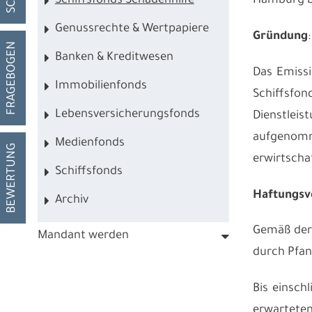
Schiffsfonds Schadenhilfe
Hamburg be
Genussrechte & Wertpapiere
Gründung
:
FRAGEBOGEN
Banken & Kreditwesen
Das Emissi
Immobilienfonds
Schiffsfon
Lebensversicherungsfonds
Dienstlei
aufgenomm
Medienfonds
BEWERTUNG
erwirtscha
Schiffsfonds
Haftungsve
Archiv
Gemäß der 
Mandant werden
durch Pfan
Bis einsch
erwarteten