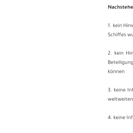
Nachstehen
1. kein Hin
Schiffes w
2. kein Hi
Beteiligun
können
3. keine I
weltweiten
4. keine I