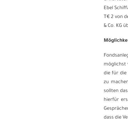
Ebel Schif
T€ 2 von 
& Co. KG ü
Möglichkei
Fondsanle
möglichst 
die für di
zu machen
sollten da
hierfür er
Gesprächen
dass die V