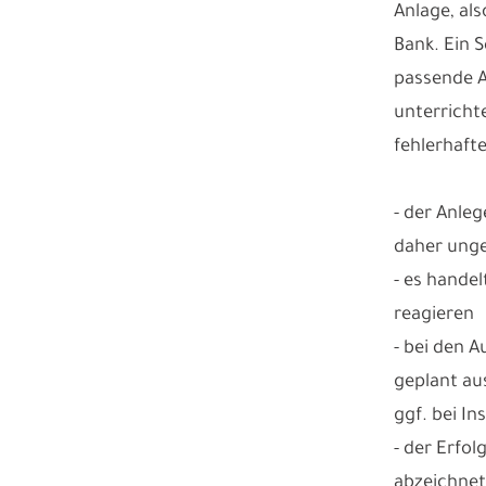
Anlage, al
Bank. Ein 
passende 
unterricht
fehlerhaft
- der Anleg
daher unge
- es hande
reagieren
- bei den 
geplant au
ggf. bei I
- der Erfol
abzeichne