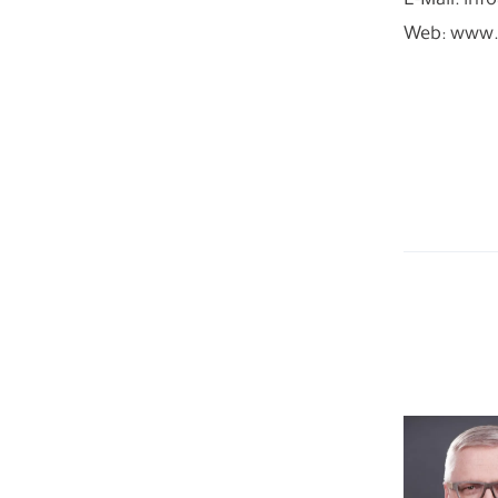
E-Mail: in
Web: www.s