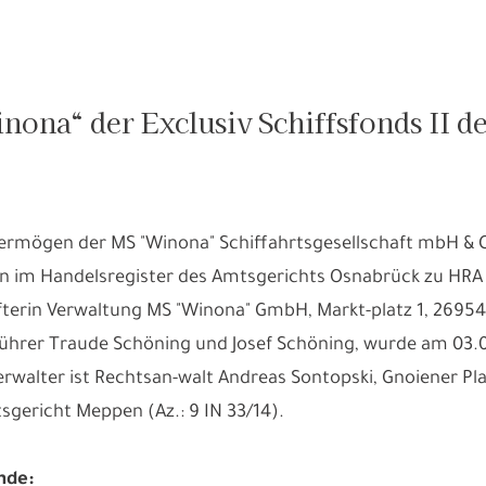
nona“ der Exclusiv Schiffsfonds II de
ermögen der MS "Winona" Schiffahrtsgesellschaft mbH & Co
n im Handelsregister des Amtsgerichts Osnabrück zu HRA 1
fterin Verwaltung MS "Winona" GmbH, Markt-platz 1, 2695
ührer Traude Schöning und Josef Schöning, wurde am 03.0
erwalter ist Rechtsan-walt Andreas Sontopski, Gnoiener Pl
sgericht Meppen (Az.: 9 IN 33/14).
nde: