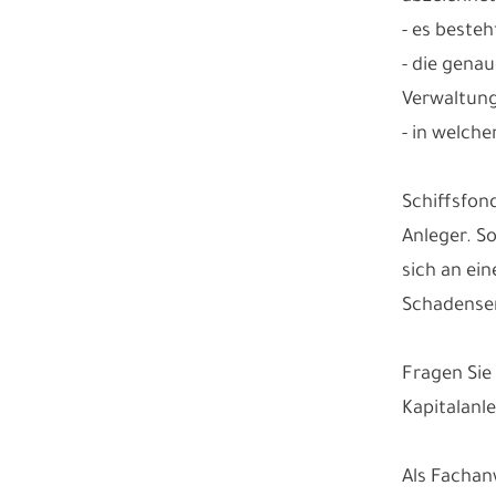
- es beste
- die genau
Verwaltun
- in welch
Schiffsfond
Anleger. S
sich an ei
Schadenser
Fragen Sie
Kapitalanl
Als Fachan