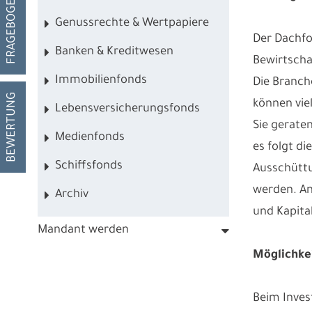
FRAGEBOGEN
Genussrechte & Wertpapiere
Der Dachfo
Banken & Kreditwesen
Bewirtscha
Immobilienfonds
Die Branch
BEWERTUNG
können vie
Lebensversicherungsfonds
Sie gerate
Medienfonds
es folgt d
Schiffsfonds
Ausschüttu
werden. An
Archiv
und Kapita
Mandant werden
Möglichke
Beim Inves