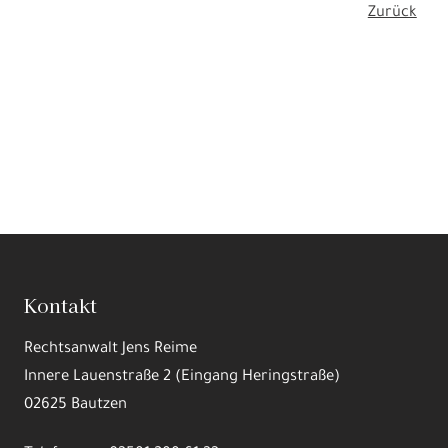
Artikel als PDF downloaden
Zurück
Kontakt
Wir und unsere Partner brauchen für einzelne
Datennutzungen
Ihre
Einwilligung, um den einwandfreien Betrieb dieser Webseite zu
gewährleisten.
Rechtsanwalt Jens Reime
Innere Lauenstraße 2 (Eingang Heringstraße)