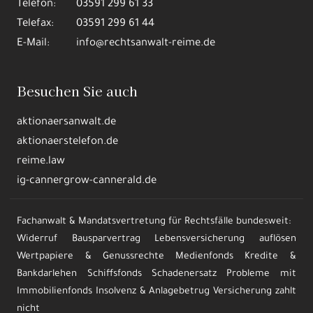
Alle annehmen
Details
Nur die Nötigsten
02625 Bautzen
Telefon:
03591 299 61 33
Telefax:
03591 299 61 44
E-Mail:
info@rechtsanwalt-reime.de
Besuchen Sie auch
aktionaersanwalt.de
aktionaerstelefon.de
reime.law
ig-cannergrow-cannerald.de
Fachanwalt & Mandatsvertretung für Rechtsfälle bundesweit:
Widerruf Bausparvertrag Lebensversicherung auflösen
Wertpapiere & Genussrechte Medienfonds Kredite &