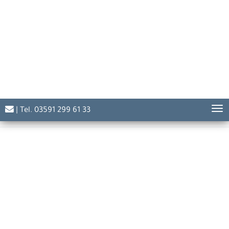
lus vigilantibus scriptum
Das Recht ist für den Wachsamen
geschrieben.