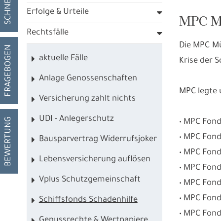
Erfolge & Urteile
MPC Mü
Rechtsfälle
Die MPC Mü
FRAGEBOGEN
aktuelle Fälle
Krise der S
Anlage Genossenschaften
MPC legte u
Versicherung zahlt nichts
UDI - Anlegerschutz
BEWERTUNG
• MPC Fonds
• MPC Fonds
Bausparvertrag Widerrufsjoker
• MPC Fond
Lebensversicherung auflösen
• MPC Fond
Vplus Schutzgemeinschaft
• MPC Fond
• MPC Fond
Schiffsfonds Schadenhilfe
• MPC Fond
Genussrechte & Wertpapiere