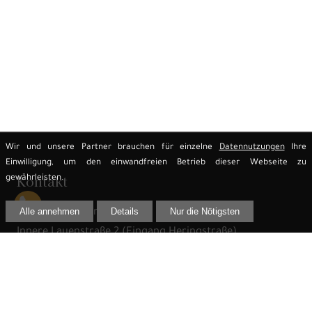
Wir und unsere Partner brauchen für einzelne
Datennutzungen
Ihre
Einwilligung, um den einwandfreien Betrieb dieser Webseite zu
Kontakt
gewährleisten.
Alle annehmen
Details
Nur die Nötigsten
Rechtsanwalt Jens Reime
Innere Lauenstraße 2 (Eingang Heringstraße)
02625 Bautzen
Telefon:
03591 299 61 33
Telefax:
03591 299 61 44