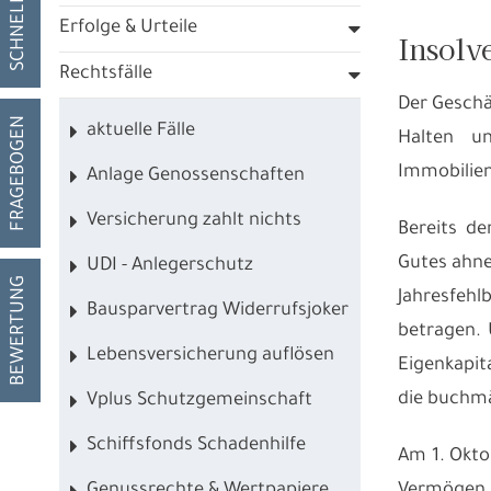
Erfolge & Urteile
Insolv
Rechtsfälle
Der Geschä
FRAGEBOGEN
aktuelle Fälle
Halten u
Immobilien
Anlage Genossenschaften
Versicherung zahlt nichts
Bereits d
Gutes ahnen
UDI - Anlegerschutz
BEWERTUNG
Jahresfeh
Bausparvertrag Widerrufsjoker
betragen. 
Lebensversicherung auflösen
Eigenkapit
die buchmä
Vplus Schutzgemeinschaft
Schiffsfonds Schadenhilfe
Am 1. Okto