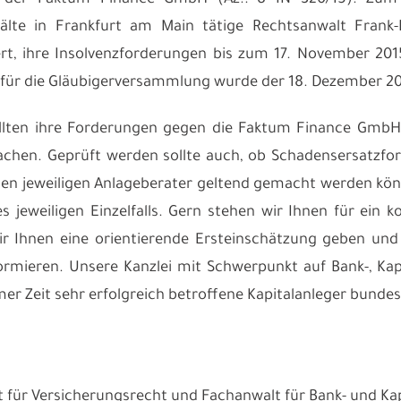
 der Faktum Finance GmbH (Az.:
8 IN 320/15
). Zum
lte in Frankfurt am Main tätige Rechtsanwalt Frank-R
rt, ihre Insolvenzforderungen bis zum 17. November 201
 für die Gläubigerversammlung wurde der 18. Dezember 2
ollten ihre Forderungen gegen die Faktum Finance GmbH
chen. Geprüft werden sollte auch, ob Schadensersatzf
en jeweiligen Anlageberater geltend gemacht werden könn
s jeweiligen Einzelfalls. Gern stehen wir Ihnen für ein 
 Ihnen eine orientierende Ersteinschätzung geben und S
ormieren. Unsere Kanzlei mit Schwerpunkt auf
Bank-, Ka
mer Zeit sehr erfolgreich betroffene Kapitalanleger bundes
 für Versicherungsrecht und Fachanwalt für Bank- und Ka