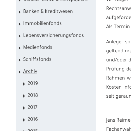
Vermögen
Genussrechte & Wertpapiere
Rechtsanwä
Banken & Kreditwesen
aufgeforde
Immobilienfonds
Als Termin
Lebensversicherungsfonds
Anleger s
Medienfonds
geltend ma
Schiffsfonds
und/oder d
Prüfung de
Archiv
Rahmen wir
2019
Kosten inf
2018
seit gerau
2017
2016
Jens Reime
Fachanwalt