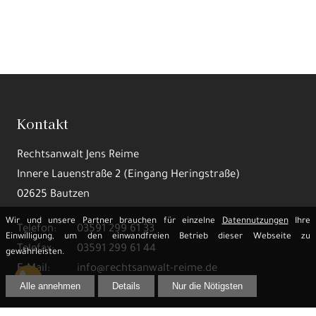
Kontakt
Rechtsanwalt Jens Reime
Innere Lauenstraße 2 (Eingang Heringstraße)
02625 Bautzen
Wir und unsere Partner brauchen für einzelne
Datennutzungen
Ihre
Telefon:
03591 299 61 33
Einwilligung, um den einwandfreien Betrieb dieser Webseite zu
Telefax:
03591 299 61 44
gewährleisten.
E-Mail:
info@rechtsanwalt-reime.de
Alle annehmen
Details
Nur die Nötigsten