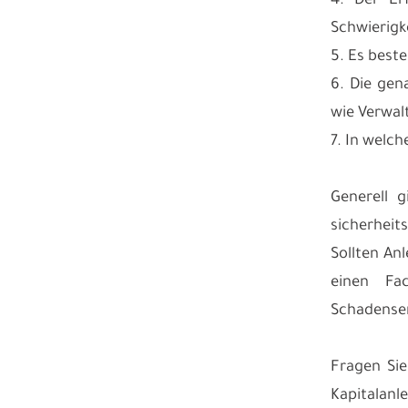
4. Der Er
Schwierigk
5. Es best
6. Die gen
wie Verwalt
7. In welc
Generell g
sicherheits
Sollten An
einen Fa
Schadenser
Fragen Sie
Kapitalanl