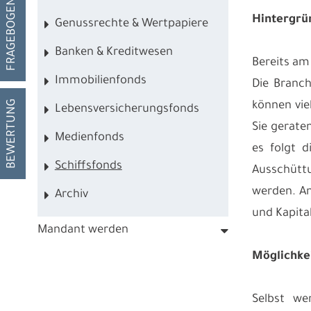
FRAGEBOGEN
Hintergrü
Genussrechte & Wertpapiere
Banken & Kreditwesen
Bereits am
Immobilienfonds
Die Branch
BEWERTUNG
können vie
Lebensversicherungsfonds
Sie gerate
Medienfonds
es folgt d
Schiffsfonds
Ausschütt
werden. An
Archiv
und Kapita
Mandant werden
Möglichke
Selbst we