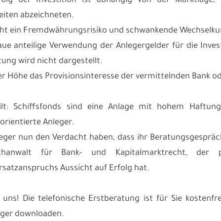
folg der Investition ist abhängig von der Marktlage, 
eiten abzeichneten.
eht ein Fremdwährungsrisiko und schwankende Wechselkur
aue anteilige Verwendung der Anlegergelder für die Invest
ung wird nicht dargestellt.
her Höhe das Provisionsinteresse der vermittelnden Bank od
ilt: Schiffsfonds sind eine Anlage mit hohem Haftungs
orientierte Anleger.
leger nun den Verdacht haben, dass ihr Beratungsgespräc
chanwalt für Bank- und Kapitalmarktrecht, der 
satzanspruchs Aussicht auf Erfolg hat.
 uns! Die telefonische Erstberatung ist für Sie kosten
eger downloaden.