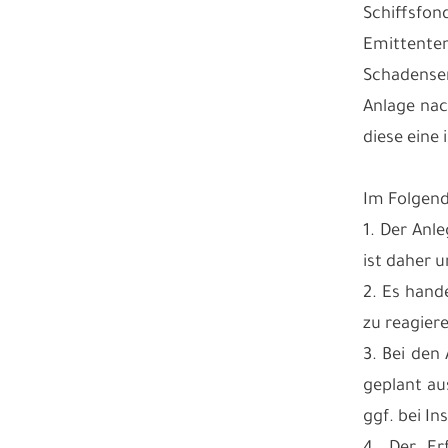
Schiffsfon
Emittent
Schadenser
Anlage na
diese eine
Im Folgend
1. Der Anl
ist daher 
2. Es hand
zu reagier
3. Bei den
geplant au
ggf. bei I