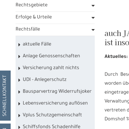
Rechtsgebiete
Erfolge & Urteile
Rechtsfälle
auch J
ist in
aktuelle Fälle
Anlage Genossenschaften
Aktuelles:
Versicherung zahlt nichts
Durch Besc
SCHNELLKONTAKT
UDI - Anlegerschutz
worden übe
Bausparvertrag Widerrufsjoker
eingetra
Verwaltung
Lebensversicherung auflösen
vertreten 
Vplus Schutzgemeinschaft
Domshof 1
Schiffsfonds Schadenhilfe