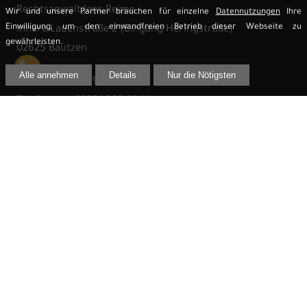
Rechtsanwalt Jens Reime
Wir und unsere Partner brauchen für einzelne
Datennutzungen
Ihre
Einwilligung, um den einwandfreien Betrieb dieser Webseite zu
Innere Lauenstraße 2 (Eingang Heringstraße)
gewährleisten.
02625 Bautzen
Alle annehmen
Details
Nur die Nötigsten
Telefon:
03591 299 61 33
Telefax:
03591 299 61 44
E-Mail:
info@rechtsanwalt-reime.de
Besuchen Sie auch
aktionaersanwalt.de
aktionaerstelefon.de
reime.law
ig-cannergrow-cannerald.de
Fachanwalt & Mandatsvertretung für Rechtsfälle bundesweit: