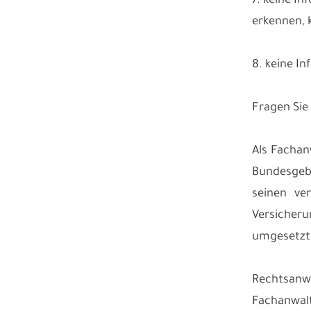
7. keine I
erkennen, 
8. keine I
Fragen Sie
Als Fachan
Bundesgebi
seinen ve
Versicher
umgesetzt
Rechtsanwa
Fachanwalt