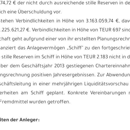
774,72 € der nicht durch ausreichende stille Reserven in 
ich eine Überschuldung vor.
ehen Verbindlichkeiten in Höhe von 3.163.059,74 €, davo
.225.621,27 €. Verbindlichkeiten in Höhe von TEUR 697 sin
schaft geht aufgrund einer von ihr erstellten Planungsr
lanziert das Anlagevermögen „Schiff" zu den fortgeschr
stille Reserven im Schiff in Höhe von TEUR 2.183 nicht in d
ber dem Geschäftsjahr 2013 gestiegenen Chartereinnahme
ungsrechnung positiven Jahresergebnissen. Zur Abwendu
schäftsleitung in einer mehrjährigen Liquiditätsvorsch
herheiten am Schiff geplant. Konkrete Vereinbarungen
Fremdmittel wurden getroffen.
ten der Anleger: