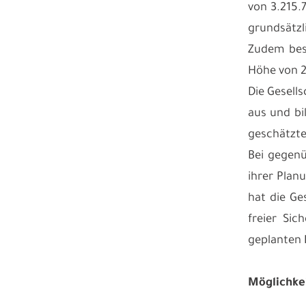
von 3.215.
grundsätzl
Zudem best
Höhe von 2
Die Gesell
aus und bi
geschätzte 
Bei gegenü
ihrer Plan
hat die Ge
freier Sic
geplanten 
Möglichkei