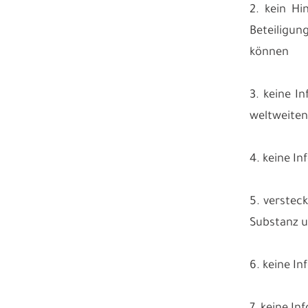
2. kein Hi
Beteiligun
können
3. keine I
weltweiten
4. keine I
5. versteck
Substanz un
6. keine I