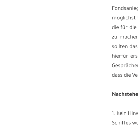
Fondsanle
möglichst 
die für di
zu machen
sollten da
hierfür er
Gesprächen
dass die V
Nachstehen
1. kein Hin
Schiffes w