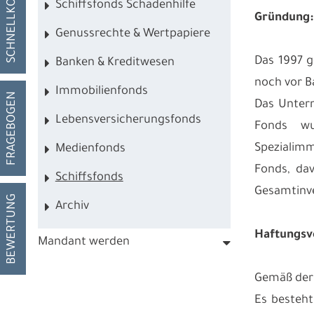
SCHNELLKONTAKT
Schiffsfonds Schadenhilfe
Gründung:
Genussrechte & Wertpapiere
Das 1997 g
Banken & Kreditwesen
noch vor B
Immobilienfonds
FRAGEBOGEN
Das Unter
Lebensversicherungsfonds
Fonds wu
Spezialimm
Medienfonds
Fonds, dav
Schiffsfonds
Gesamtinve
BEWERTUNG
Archiv
Haftungsve
Mandant werden
Gemäß der 
Es besteht