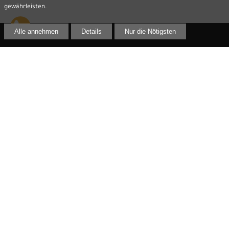
gewährleisten.
Alle annehmen
Details
Nur die Nötigsten
Kontakt
Rechtsanwalt Jens Reime
Innere Lauenstraße 2 (Eingang Heringstraße)
02625 Bautzen
Telefon:
03591 299 61 33
Telefax:
03591 299 61 44
E-Mail:
info@rechtsanwalt-reime.de
Besuchen Sie auch
aktionaersanwalt.de