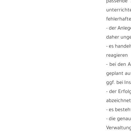
passende
unterricht
fehlerhaft
- der Anleg
daher unge
- es hande
reagieren
- bei den 
geplant au
ggf. bei I
- der Erfol
abzeichne
- es beste
- die genau
Verwaltun