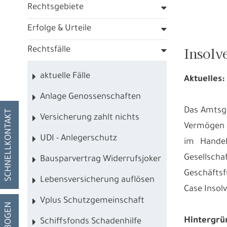
Rechtsgebiete
Erfolge & Urteile
Insolv
Rechtsfälle
aktuelle Fälle
Aktuelles:
Anlage Genossenschaften
Das Amtsgr
SCHNELLKONTAKT
Versicherung zahlt nichts
Vermögen d
UDI - Anlegerschutz
im Handel
Gesellsch
Bausparvertrag Widerrufsjoker
Geschäftsf
Lebensversicherung auflösen
Case Insol
Vplus Schutzgemeinschaft
Hintergrü
Schiffsfonds Schadenhilfe