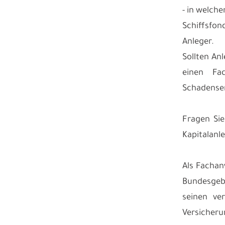
- in welch
Schiffsfon
Anleger.
Sollten An
einen Fa
Schadenser
Fragen Sie
Kapitalanl
Als Fachan
Bundesgebi
seinen ve
Versicher