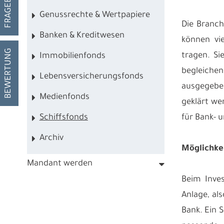
FRAGEBOGEN
Genussrechte & Wertpapiere
Die Branch
Banken & Kreditwesen
können vie
BEWERTUNG
tragen. Si
Immobilienfonds
begleichen
Lebensversicherungsfonds
ausgegeben
Medienfonds
geklärt we
Schiffsfonds
für Bank- 
Archiv
Möglichke
Mandant werden
Beim Inve
Anlage, al
Bank. Ein 