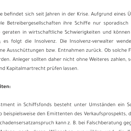
e befindet sich seit Jahren in der Krise. Aufgrund eines
le Betreibergesellschaften ihre Schiffe nur sporadisc
e geraten in wirtschaftliche Schwierigkeiten und könne
; es folgt die Insolvenz. Die Insolvenz-verwalter wen
e Ausschüttungen bzw. Entnahmen zurück. Ob solche For
rden. Anleger sollten daher nicht ohne Weiteres zahlen, 
und Kapitalmartrecht prüfen lassen.
iten:
stment in Schiffsfonds besteht unter Umständen ein S
so beispielsweise den Emittenten des Verkaufsprospekts, 
Schadensersatzanspruch kann z. B. bei Falschberatung geg