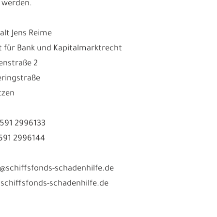
 werden.
lt Jens Reime
 für Bank und Kapitalmarktrecht
enstraße 2
ringstraße
tzen
3591 2996133
3591 2996144
fo@schiffsfonds-schadenhilfe.de
chiffsfonds-schadenhilfe.de