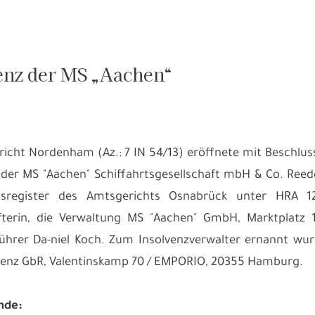
enz der MS „Aachen“
icht Nordenham (Az.: 7 IN 54/13) eröffnete mit Beschlus
er MS "Aachen" Schiffahrtsgesellschaft mbH & Co. Reede
sregister des Amtsgerichts Osnabrück unter HRA 121
afterin, die Verwaltung MS "Aachen" GmbH, Marktplatz
ührer Da-niel Koch. Zum Insolvenzverwalter ernannt wur
venz GbR, Valentinskamp 70 / EMPORIO, 20355 Hamburg.
nde: