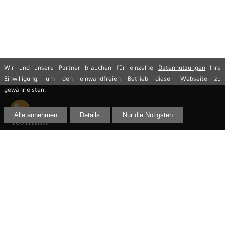
Wir und unsere Partner brauchen für einzelne
Datennutzungen
Ihre
Einwilligung, um den einwandfreien Betrieb dieser Webseite zu
gewährleisten.
Alle annehmen
Details
Nur die Nötigsten
Kontakt
Rechtsanwalt Jens Reime
Innere Lauenstraße 2 (Eingang Heringstraße)
02625 Bautzen
Telefon:
03591 299 61 33
Telefax:
03591 299 61 44
E-Mail:
info@rechtsanwalt-reime.de