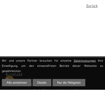
Zurück
Wir und unsere Partner brauchen für einzelne
Datennutzungen
Ihre
Einwilligung, um den einwandfreien Betrieb dieser Webseite zu
gewährleisten.
Kontakt
Alle annehmen
Details
Nur die Nötigsten
Rechtsanwalt Jens Reime
Innere Lauenstraße 2 (Eingang Heringstraße)
02625 Bautzen