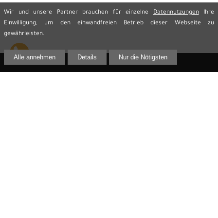
Wir und unsere Partner brauchen für einzelne
Datennutzungen
Ihre
Einwilligung, um den einwandfreien Betrieb dieser Webseite zu
gewährleisten.
Alle annehmen
Details
Nur die Nötigsten
Kontakt
Rechtsanwalt Jens Reime
Innere Lauenstraße 2 (Eingang Heringstraße)
02625 Bautzen
Telefon:
03591 299 61 33
Telefax:
03591 299 61 44
E-Mail:
info@rechtsanwalt-reime.de