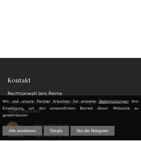
Kontakt
Rechtsanwalt Jens Reime
Wir und unsere Partner brauchen für einzelne
Datennutzungen
Ihre
Innere Lauenstraße 2 (Eingang Heringstraße)
Einwilligung, um den einwandfreien Betrieb dieser Webseite zu
02625 Bautzen
gewährleisten.
Telefon:
03591 299 61 33
Alle annehmen
Details
Nur die Nötigsten
Telefax:
03591 299 61 44