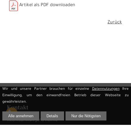
Artikel als PDF downloaden
Zurück
Wir und unsere Partner brauchen für einzelne
Datennutzungen
Ihre
Einwilligung, um den einwandfreien Betrieb dieser Webseite zu
gewährleisten.
Kontakt
Alle annehmen
Details
Nur die Nötigsten
Rechtsanwalt Jens Reime
Innere Lauenstraße 2 (Eingang Heringstraße)