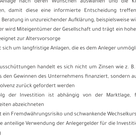
 Anlage nach deren Wünschen auswählen und die K
en, damit diese eine informierte Entscheidung treffe
e Beratung in unzureichender Aufklärung, beispielsweise w
er wird Miteigentümer der Gesellschaft und trägt ein hohes 
eignet zur Altersvorsorge
lt sich um langfristige Anlagen, die es dem Anleger unmög
Ausschüttungen handelt es sich nicht um Zinsen wie z. B
s den Gewinnen des Unternehmens finanziert, sondern aus
nsolvenz zurück gefordert werden
olg der Investition ist abhängig von der Marktlage, 
eiten abzeichneten
ht ein Fremdwährungsrisiko und schwankende Wechselkurs
e anteilige Verwendung der Anlegergelder für die Investit
g