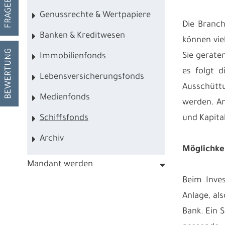
FRAGEBOGEN
Genussrechte & Wertpapiere
Die Branch
Banken & Kreditwesen
können vie
BEWERTUNG
Sie gerate
Immobilienfonds
es folgt d
Lebensversicherungsfonds
Ausschütt
Medienfonds
werden. An
Schiffsfonds
und Kapita
Archiv
Möglichke
Mandant werden
Beim Inve
Anlage, al
Bank. Ein 