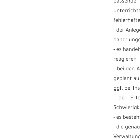
passende
unterricht
fehlerhaft
- der Anleg
daher unge
- es hande
reagieren
- bei den 
geplant au
ggf. bei I
- der Erf
Schwierigk
- es beste
- die genau
Verwaltun