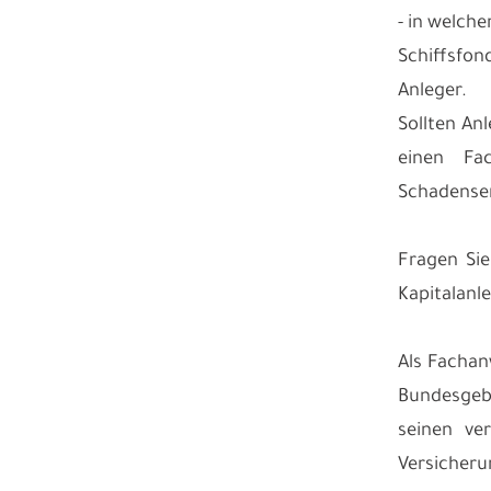
- in welch
Schiffsfon
Anleger.
Sollten An
einen Fa
Schadenser
Fragen Sie
Kapitalanl
Als Fachan
Bundesgebi
seinen ve
Versicher