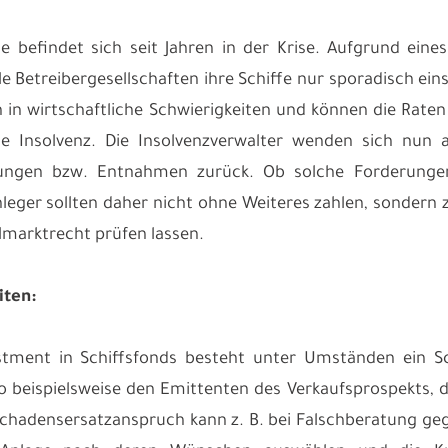
e befindet sich seit Jahren in der Krise. Aufgrund ei
le Betreibergesellschaften ihre Schiffe nur sporadisch ei
n in wirtschaftliche Schwierigkeiten und können die Rate
ie Insolvenz. Die Insolvenzverwalter wenden sich nun
ungen bzw. Entnahmen zurück. Ob solche Forderungen b
leger sollten daher nicht ohne Weiteres zahlen, sondern 
lmarktrecht prüfen lassen.
iten:
stment in Schiffsfonds besteht unter Umständen ein S
so beispielsweise den Emittenten des Verkaufsprospekts, 
Schadensersatzanspruch kann z. B. bei Falschberatung geg