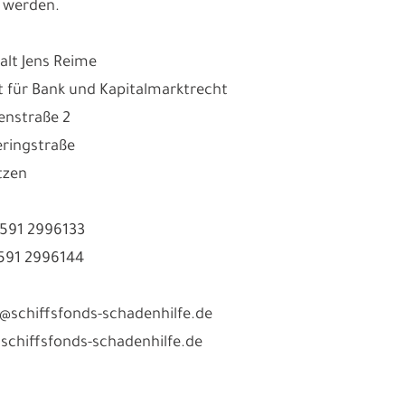
 werden.
lt Jens Reime
 für Bank und Kapitalmarktrecht
enstraße 2
ringstraße
tzen
3591 2996133
3591 2996144
fo@schiffsfonds-schadenhilfe.de
chiffsfonds-schadenhilfe.de