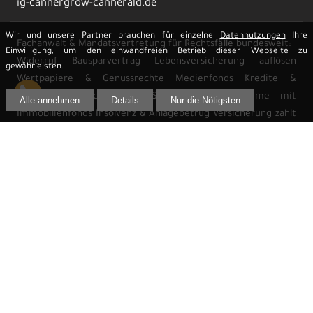
ig-cannergrow-cannerald.de
Wir und unsere Partner brauchen für einzelne
Datennutzungen
Ihre
Fachanwalt & Mandatsvertretung für Rechtsfälle bundesweit:
Einwilligung, um den einwandfreien Betrieb dieser Webseite zu
Widerruf Bausparvertrag Lebensversicherung auflösen
gewährleisten.
Wertpapiere & Genussrechte Medienfonds Kredite &
Bankdarlehen Schiffsfonds Schadenersatz Probleme mit
Alle annehmen
Details
Nur die Nötigsten
Immobilienfonds Insolvenz & Anlagebetrug Versicherung zahlt
nicht
Kontakt
Impressum
Datenschutz