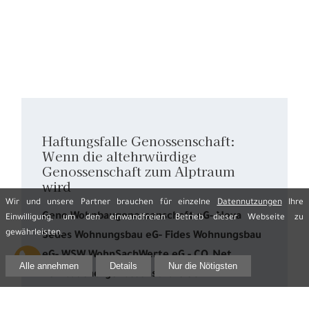
Haftungsfalle Genossenschaft:
Wenn die altehrwürdige
Genossenschaft zum Alptraum
wird
Wir und unsere Partner brauchen für einzelne
Datennutzungen
Ihre
Geno Wohnbaugenossenschaft eG- Nova
Einwilligung, um den einwandfreien Betrieb dieser Webseite zu
gewährleisten.
Sedes Wohnungsbau eG- Fides Wohnungsbau
eG- WSW WohnSachWerte eG - CO.Net
Alle annehmen
Details
Nur die Nötigsten
Verrbauchergenossenschaft eG